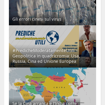
Gli errori cinesi sul virus
#PredicheModeratamenteUtili –
Geopolitica in quadricromia: Usa,
Russia, Cina ed Unione Europea
Se la Cina arranca e l’India corre