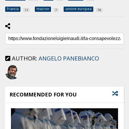
Francia
macron
unione europea
11
7
78
AUTHOR:
ANGELO PANEBIANCO
RECOMMENDED FOR YOU