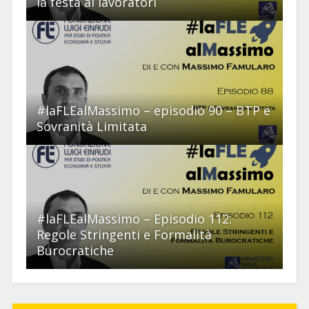
la festa ai lavoratori
#laFLEalMassimo – episodio 90 – BTP e
Sovranità Limitata
#laFLEalMassimo – Episodio 112:
Regole Stringenti e Formalità
Burocratiche