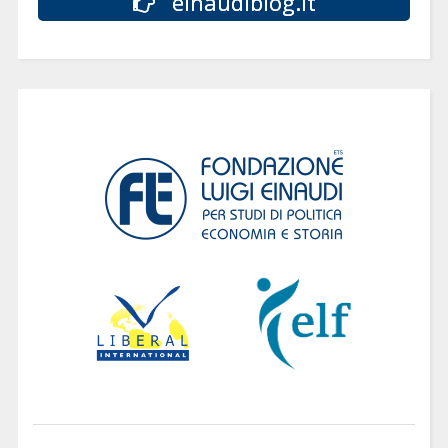
einaudiblog.it