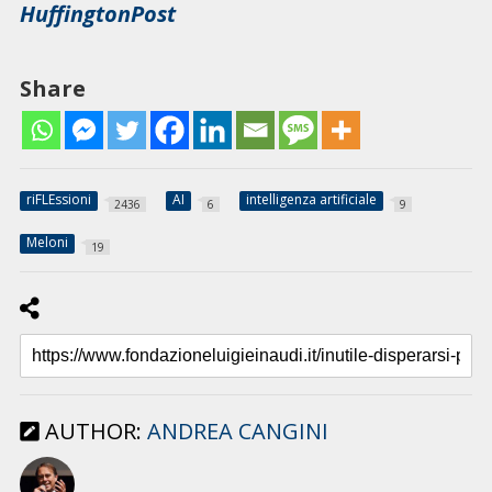
HuffingtonPost
Share
riFLEssioni
AI
intelligenza artificiale
2436
6
9
Meloni
19
AUTHOR:
ANDREA CANGINI