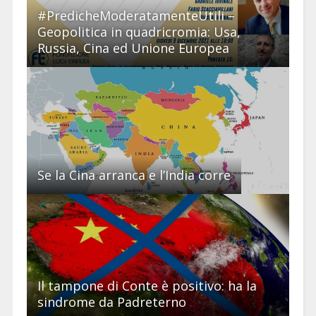
#PredicheModeratamenteUtili –
Geopolitica in quadricromia: Usa,
Russia, Cina ed Unione Europea
Se la Cina arranca e l’India corre
Il tampone di Conte è positivo: ha la
sindrome da Padreterno