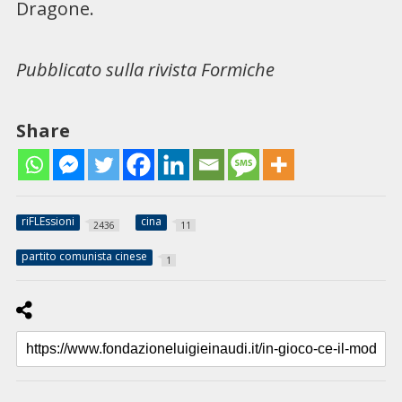
Dragone.
Pubblicato sulla rivista Formiche
Share
riFLEssioni
cina
2436
11
partito comunista cinese
1