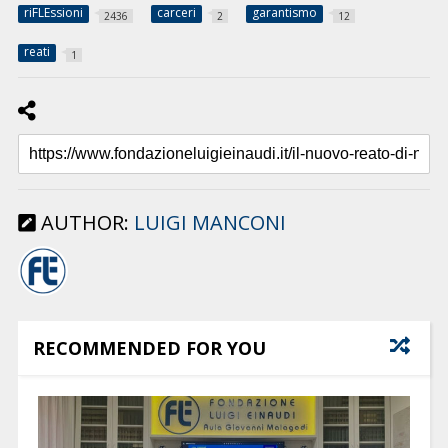
riFLEssioni
carceri
garantismo
2436
2
12
reati
1
AUTHOR:
LUIGI MANCONI
RECOMMENDED FOR YOU