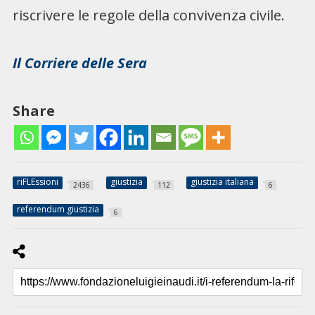
riscrivere le regole della convivenza civile.
Il Corriere delle Sera
Share
riFLEssioni
giustizia
giustizia italiana
2436
112
6
referendum giustizia
6