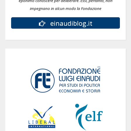
eponimo conoscere per deliberare.
Essi, pertanto, non
impegnano in alcun modo la Fondazione
einaudiblog.it