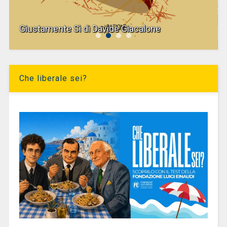
Giustamente Sì di Davide Giacalone
Che liberale sei?