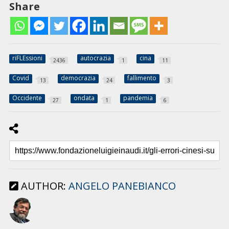
Share
riFLEssioni
autocrazia
cina
2436
1
11
Covid
democrazia
fallimento
13
24
3
Occidente
ondata
pandemia
27
1
6
AUTHOR:
ANGELO PANEBIANCO