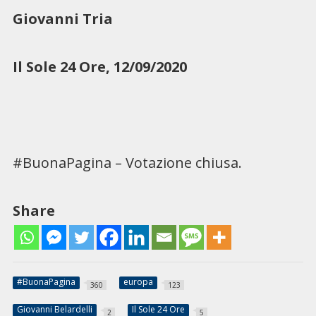
Giovanni Tria
Il Sole 24 Ore, 12/09/2020
#BuonaPagina – Votazione chiusa.
Share
#BuonaPagina
europa
360
123
Giovanni Belardelli
Il Sole 24 Ore
2
5