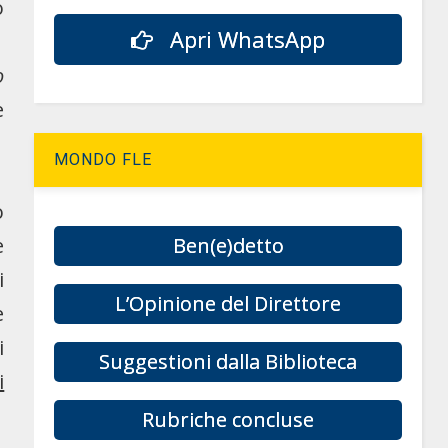
o
Apri WhatsApp
1
o
e
MONDO FLE
o
e
Ben(e)detto
i
L’Opinione del Direttore
è
i
Suggestioni dalla Biblioteca
i
Rubriche concluse