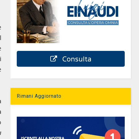
e
l
e
Consulta
i
e
Rimani Aggiornato
a
a
o
a