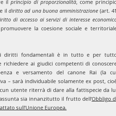
re il
principio di proporzionalità
, come principi
e il
diritto ad una buona amministrazione
(art. 4
iritto di accesso ai servizi di interesse economic
 promuovere la coesione sociale e territorial
 diritti fondamentali è in tutto e per tutt
le richiedere ai giudici competenti di conoscer
ebenza e versamento del canone Rai (la cu
iva – sarà individuabile solamente ex post, cio
un utente riterrà di dare alla fattispecie da lu
assunta sia innanzitutto il frutto dell’
Obbligo d
rattato sull’Unione Europea.