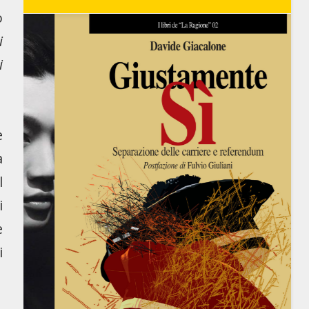
o
i
i
e
a
l
i
e
i