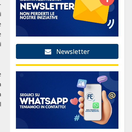
–
i
e
e
i
Newsletter
e
a
a
l