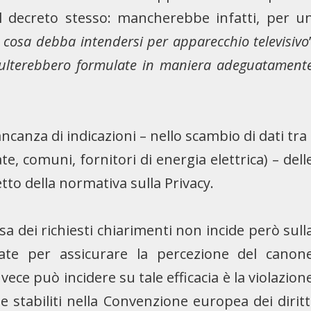
l decreto stesso: mancherebbe infatti, per u
i cosa debba intendersi per apparecchio televisivo
sulterebbero formulate in maniera adeguatament
ncanza di indicazioni – nello scambio di dati tra 
te, comuni, fornitori di energia elettrica) – dell
tto della normativa sulla Privacy.
a dei richiesti chiarimenti non incide però sull
ttate per assicurare la percezione del canon
nvece può incidere su tale efficacia è la violazion
e stabiliti nella Convenzione europea dei diritt