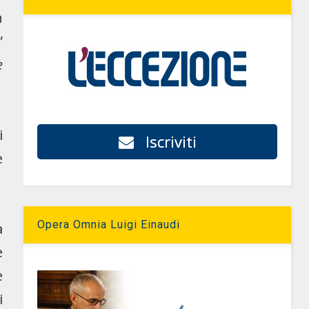
n
”
e
i
Iscriviti
e
Opera Omnia Luigi Einaudi
a
e
e
i