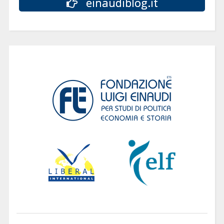
einaudiblog.it