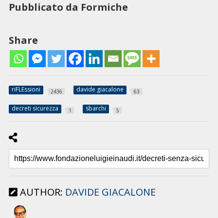
Pubblicato da Formiche
Share
riFLEssioni
davide giacalone
2436
63
decreti sicurezza
sbarchi
1
5
AUTHOR:
DAVIDE GIACALONE