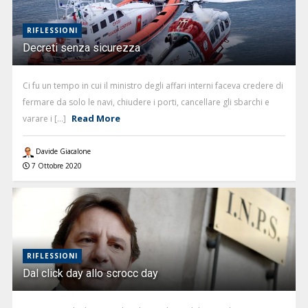
RIFLESSIONI
Decreti senza sicurezza
Ci fu un tempo in cui il ministro degli affari interni faceva credere di
fermare da solo le navi, chiudere i porti, cancellare gli sbarchi e
Read More
varare i [...]
Davide Giacalone
7 Ottobre 2020
RIFLESSIONI
Dal click day allo scrocc day