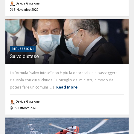
Davide Giacalone
6 Novembre 2020
RIFLESSIONI
Salvo distese
La formula “salvo intese” non è più la deprecabile e passeggera
clausola con cui si chiude il Consiglio dei ministri, in modo da
Read More
potere fare un comuni [...]
Davide Giacalone
19 Ottobre 2020