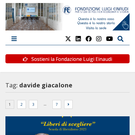
Sostieni la Fondazione Luigi Einaudi
Tag:
davide giacalone
…
1
2
3
7