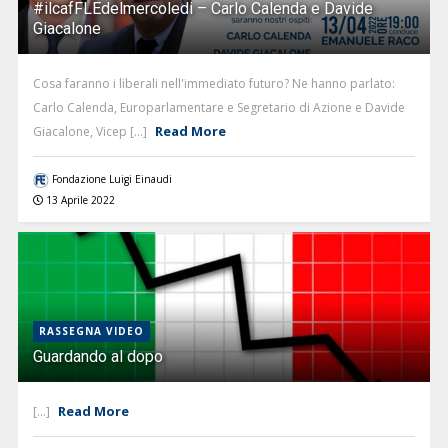
#ilcafFLEdelmercoledi – Carlo Calenda e Davide
Giacalone
Cosa faranno i liberali nell'immediato futuro? Ne hanno parlato:
Carlo Calenda, Europarlamentare e Segretario di Azione e Davide
Read More
Giacalone, Vicep [...]
Fondazione Luigi Einaudi
13 Aprile 2022
RASSEGNA VIDEO
Guardando al dopo
Read More
[...]