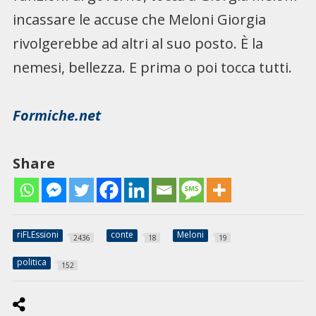
incassare le accuse che Meloni Giorgia
rivolgerebbe ad altri al suo posto. È la
nemesi, bellezza. E prima o poi tocca tutti.
Formiche.net
Share
riFLEssioni
conte
Meloni
2436
18
19
politica
152