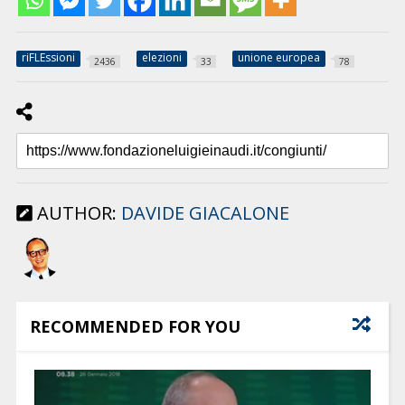
riFLEssioni
elezioni
unione europea
2436
33
78
AUTHOR:
DAVIDE GIACALONE
RECOMMENDED FOR YOU