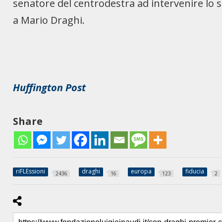
senatore del centrodestra ad intervenire lo s
a Mario Draghi.
Huffington Post
Share
riFLEssioni
draghi
europa
fiducia
2436
16
123
2