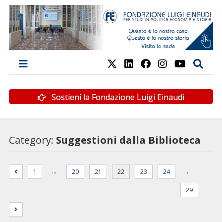
Sostieni la Fondazione Luigi Einaudi
Category:
Suggestioni dalla Biblioteca
…
…
1
20
21
22
23
24
29