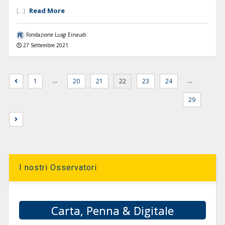
Read More
[...]
Fondazione Luigi Einaudi
27 Settembre 2021
…
…
1
20
21
22
23
24
29
I nostri Osservatori
Carta, Penna & Digitale