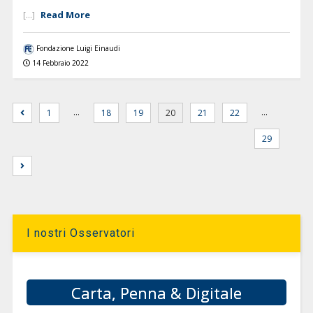
Read More
[...]
Fondazione Luigi Einaudi
14 Febbraio 2022
…
…
1
18
19
20
21
22
29
I nostri Osservatori
Carta, Penna & Digitale