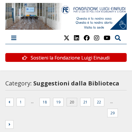
Sostieni la Fondazione Luigi Einaudi
Category:
Suggestioni dalla Biblioteca
…
…
1
18
19
20
21
22
29