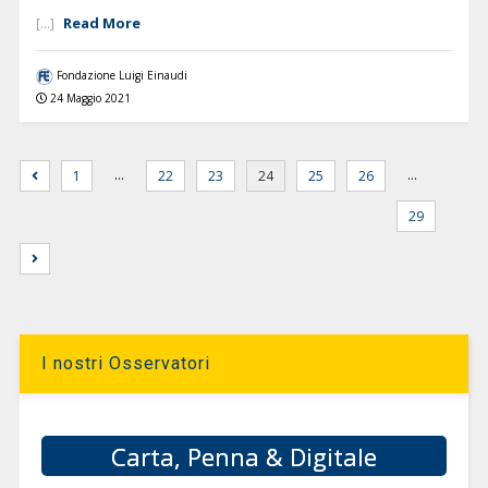
Read More
[...]
Fondazione Luigi Einaudi
24 Maggio 2021
…
…
1
22
23
24
25
26
29
I nostri Osservatori
Carta, Penna & Digitale