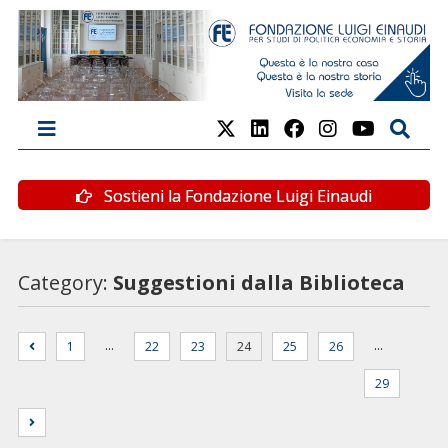
Sostieni la Fondazione Luigi Einaudi
Category:
Suggestioni dalla Biblioteca
…
…
1
22
23
24
25
26
29