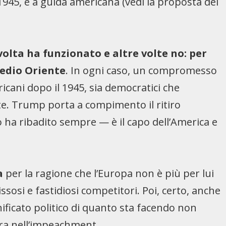
1945, è a guida americana (vedi la proposta del
lta ha funzionato e altre volte no: per
Medio Oriente
. In ogni caso, un compromesso
icani dopo il 1945, sia democratici che
nte. Trump porta a compimento il ritiro
ha ribadito sempre — è il capo dell’America e
a
per la ragione che l’Europa non è più per lui
ssosi e fastidiosi competitori. Poi, certo, anche
nificato politico di quanto sta facendo non
a nell’
impeachment
.