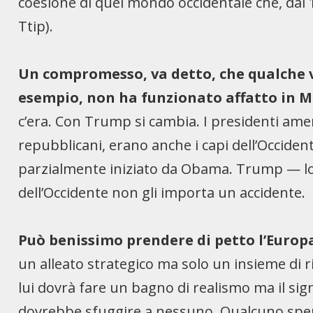
coesione di quel mondo occidentale che, dal 
Ttip).
Un compromesso, va detto, che qualche vo
esempio, non ha funzionato affatto in 
c’era. Con Trump si cambia. I presidenti amer
repubblicani, erano anche i capi dell’Occide
parzialmente iniziato da Obama. Trump — lo 
dell’Occidente non gli importa un accidente.
Può benissimo prendere di petto l’Europ
un alleato strategico ma solo un insieme di ri
lui dovrà fare un bagno di realismo ma il sig
dovrebbe sfuggire a nessuno. Qualcuno sper