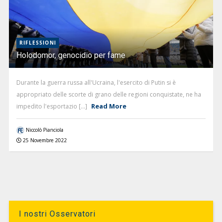
RIFLESSIONI
Holodomor, genocidio per fame
Durante la guerra russa all'Ucraina, l'esercito di Putin si è
appropriato delle scorte di grano delle regioni conquistate, ne ha
Read More
impedito l'esportazio [...]
Niccolò Pianciola
25 Novembre 2022
I nostri Osservatori