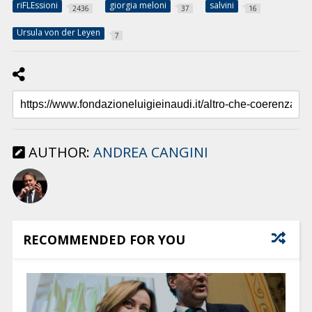
riFLEssioni
giorgia meloni
salvini
2436
37
16
Ursula von der Leyen
7
AUTHOR:
ANDREA CANGINI
RECOMMENDED FOR YOU