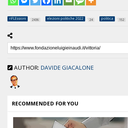
riFLEssioni
elezioni politiche 2022
politica
2436
24
152
AUTHOR:
DAVIDE GIACALONE
RECOMMENDED FOR YOU