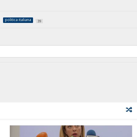
politica italiana
39