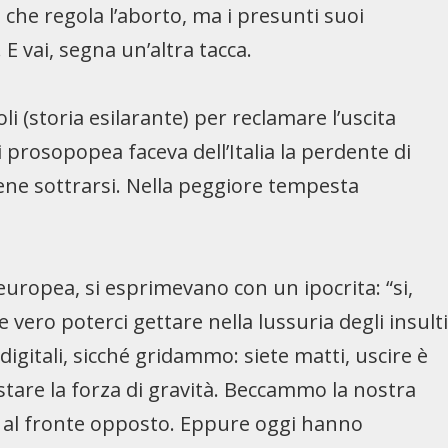
 che regola l’aborto, ma i presunti suoi
E vai, segna un’altra tacca.
li (storia esilarante) per reclamare l’uscita
 prosopopea faceva dell’Italia la perdente di
bene sottrarsi. Nella peggiore tempesta
 europea, si esprimevano con un ipocrita: “si,
 vero poterci gettare nella lussuria degli insult
igitali, sicché gridammo: siete matti, uscire è
estare la forza di gravità. Beccammo la nostra
ise al fronte opposto. Eppure oggi hanno