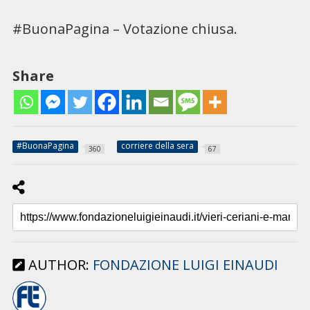
#BuonaPagina – Votazione chiusa.
Share
#BuonaPagina
corriere della sera
360
67
AUTHOR:
FONDAZIONE LUIGI EINAUDI