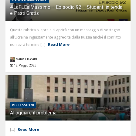
#LaFLEalMassimo – Episodio 92 – Studenti in tenda
e Pasti Gratis
Questa rubrica si apre e si aprirà con un messaggio di sostegno
all’Ucraina ingiustamente aggredita dalla Russia finché il conflitto
Read More
non avrà termine [...]
Marco Cruciani
12 Maggio 2023
RIFLESSIONI
Alloggiare il problema
Read More
[...]