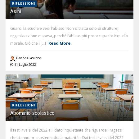
RIFLESSIONI
Asini
Guardi la scuola e vedi l’abisso. Non si tratta solo di strutture,
organizzazione o spesa, perché l’abisso più preoccupante è quello
Read More
morale. Ciò che i [...]
Davide Giacalone
11 Luglio 2022
RIFLESSIONI
Abominio scolastico
Il test Invalsi del 2022 e il dato inquietante che riguarda i ragazzi
che stanno ora sostenendo la maturità… Dai test Invalsi del 2022