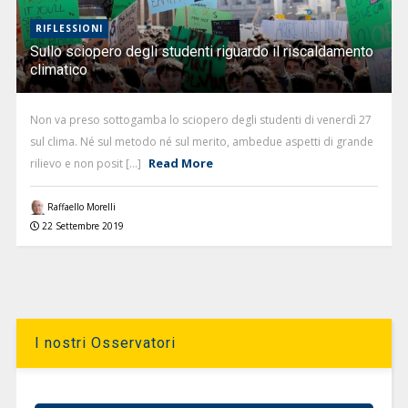
RIFLESSIONI
Sullo sciopero degli studenti riguardo il riscaldamento
climatico
Non va preso sottogamba lo sciopero degli studenti di venerdì 27
sul clima. Né sul metodo né sul merito, ambedue aspetti di grande
Read More
rilievo e non posit [...]
Raffaello Morelli
22 Settembre 2019
I nostri Osservatori