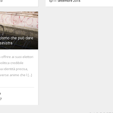
23
11 Settembre 2018
scismo che può dare
sinistra
offrire ai suoi elettori
litica credibile
 identità precisa,
verse anime che l [...]
e
17