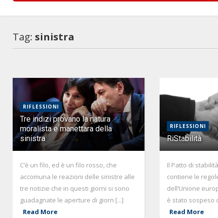
Tag:
sinistra
RIFLESSIONI
Tre indizi provano la natura
RIFLESSIONI
moralista e manettara della
sinistra
RiStabilità
C’è un filo, ed è un filo rosso, che
Il Patto di stabili
accomuna le reazioni delle sinistre alle
contiene le regole
tre notizie che in questi giorni si sono
dell’Unione euro
guadagnate le aperture di giorn [...]
è stato sospeso d
Read More
Read More