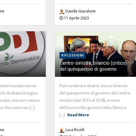
one
Davide Giacalone
11 Aprile 2023
RIFLESSIONI
Centro-sinistra, bilancio (critico)
del quinquennio di governo
n’americanata senza
Può sembrare strano, ma un bilancio
s’è ribaltata la logica:
del quinquennio di governo del centro-
ucator, ma non votano
sinistra (dal 2013 al 2018), ovvero
no che sono nec [...]
dell’azione dei governi Letta, Renzi e
[...]
Read More
one
Luca Ricolfi