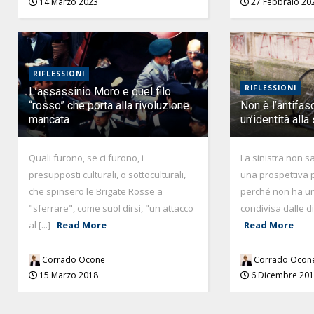
14 Marzo 2023
27 Febbraio 20
RIFLESSIONI
RIFLESSIONI
L’assassinio Moro e quel filo
“rosso” che porta alla rivoluzione
Non è l’antifa
mancata
un’identità alla 
Quali furono, se ci furono, i
La sinistra non sa 
presupposti culturali, o sottoculturali,
una prospettiva po
che spinsero le Brigate Rosse a
perché non ha una
"sferrare", come suol dirsi, "un attacco
condivisa dalle di
al [...]
Read More
Read More
Corrado Ocone
Corrado Ocon
15 Marzo 2018
6 Dicembre 20