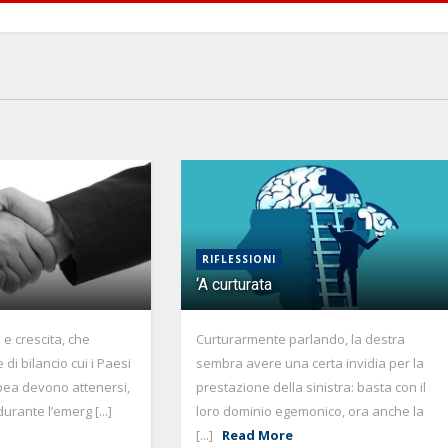
RIFLESSIONI
‘A curturata
tà e crescita, che
Curturarmente parlando, la destra
 di bilancio cui i Paesi
sembra avere una certa invidia per la
pea devono attenersi,
prestazione della sinistra: basta con il
urante l’emerg [...]
loro dominio egemonico, ora anche la
[...]
Read More