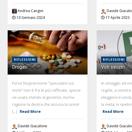
Andrea Cangini
Davide Giacal
10 Gennaio 2024
17 Aprile 2023
RIFLESSIONI
RIFLESSIONI
Drogati
Voti sinistri
Forse l’espressione “speculare sui
In omaggio ad u
morti” non è fra le più raffinate, specie
regole, a sinistra 
se usata stando al governo, ma ha
eleggono il cond
ragione la destra che accusa la sinistr
la meta; si ripeto
[...]
Read More
Read More
Davide Giacalone
Davide Giacal