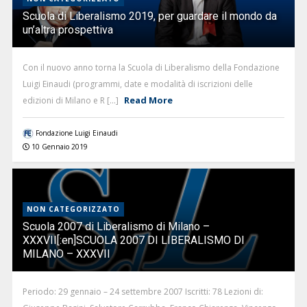
Scuola di Liberalismo 2019, per guardare il mondo da
un’altra prospettiva
Con il nuovo anno torna la Scuola di Liberalismo della Fondazione
Luigi Einaudi (programmi, date e modalità di iscrizioni delle
Read More
edizioni di Milano e R [...]
Fondazione Luigi Einaudi
10 Gennaio 2019
NON CATEGORIZZATO
Scuola 2007 di Liberalismo di Milano –
XXXVII[:en]SCUOLA 2007 DI LIBERALISMO DI
MILANO – XXXVII
Periodo: 29 gennaio – 24 settembre 2007 Iscritti: 78 Lezioni di: