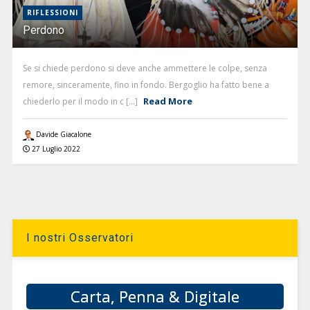
RIFLESSIONI
Perdono
Se si chiede perdono si deve anche ammettere le colpe, senza
remore, sinceramente, fino in fondo. Bergoglio ha fatto bene a
Read More
chiederlo per il modo in c [...]
Davide Giacalone
27 Luglio 2022
I nostri Osservatori
Carta, Penna & Digitale