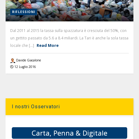
RIFLESSIONI
Dal 2011 al 2015 la tassa sulla spazzatura è cresciuta del 50%, con
un gettito passato da 5.6 a 8.4 miliardi. La Tari è anche la sola tassa
Read More
locale che [...]
Davide Giacalone
12 Luglio 2016
I nostri Osservatori
Carta, Penna & Digitale