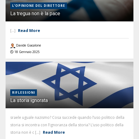
L’OPINIONE DEL DIRETTORE
La tregua non è la pace
Read More
[...]
Davide Giacalone
18 Gennaio 2025
RIFLESSIONI
La storia ignorata
sraele uguale nazismo? Cosa succede quando l’uso politico della
storia si incontra con l’ignoranza della storia? L’uso politico della
Read More
storia non è c [...]