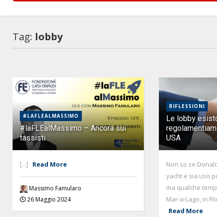
Tag:
lobby
RIFLESSIONI
#LAFLEALMASSIMO
Le lobby esist
#laFLEalMassimo – Ancora sui
regolamentiam
tassisti
USA
[...]
Read More
Non so se Donal
yacht e sia uso por
ma qualche temp
Massimo Famularo
Mar-a-Lago, in Flor
26 Maggio 2024
Read More