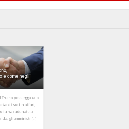
ono,
ole come negli
d Trump possegga uno
tarci i soci in affari,
o fa ha radunato a
ida, gli amministr [...]