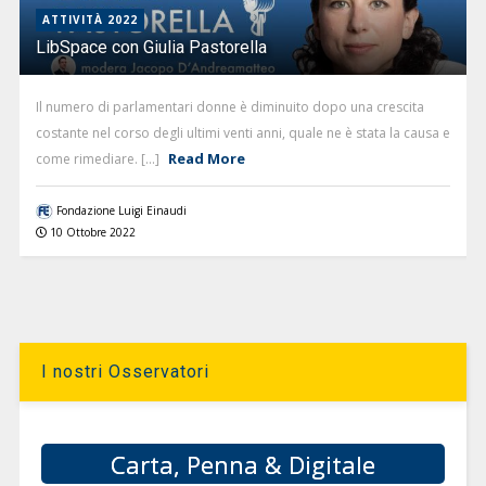
ATTIVITÀ 2022
LibSpace con Giulia Pastorella
Il numero di parlamentari donne è diminuito dopo una crescita
costante nel corso degli ultimi venti anni, quale ne è stata la causa e
Read More
come rimediare. [...]
Fondazione Luigi Einaudi
10 Ottobre 2022
I nostri Osservatori
Carta, Penna & Digitale