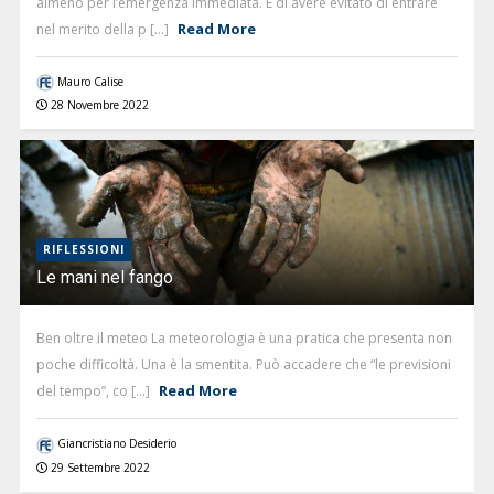
almeno per l’emergenza immediata. E di avere evitato di entrare
Read More
nel merito della p [...]
Mauro Calise
28 Novembre 2022
RIFLESSIONI
Le mani nel fango
Ben oltre il meteo La meteorologia è una pratica che presenta non
poche difficoltà. Una è la smentita. Può accadere che “le previsioni
Read More
del tempo”, co [...]
Giancristiano Desiderio
29 Settembre 2022