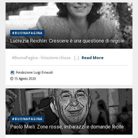
#BUONAPAGINA
Lucrezia Reichlin: Crescere è una questione di regole
Read More
#BuonaPagina - Votazione chiusa. [...]
Fondazione Luigi Einaudi
15 Agosto 2020
#BUONAPAGINA
Paolo Mieli: Zone rosse, imbarazzi e domande lecite