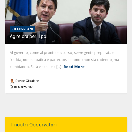
RIFLESSIONI
Agire ora per il poi
Al governo, come al pronto soccorso, serve gente preparata e
fredda, non empatica e partecipe. Il mondo non sta cadendo, ma
Read More
cambiando. Sarà vincente c [...]
Davide Giacalone
10 Marzo 2020
I nostri Osservatori