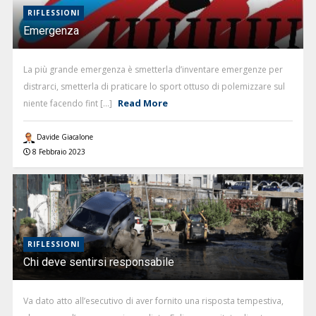
RIFLESSIONI
Emergenza
La più grande emergenza è smetterla d’inventare emergenze per
distrarci, smetterla di praticare lo sport ottuso di polemizzare sul
Read More
niente facendo fint [...]
Davide Giacalone
8 Febbraio 2023
RIFLESSIONI
Chi deve sentirsi responsabile
Va dato atto all’esecutivo di aver fornito una risposta tempestiva,