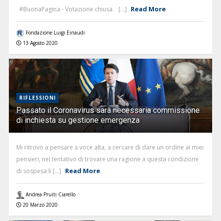
Read More
#BuonaPagina - Votazione chiusa. [...]
Fondazione Luigi Einaudi
13 Agosto 2020
RIFLESSIONI
Passato il Coronavirus sarà necessaria commissione
di inchiesta su gestione emergenza
Mi ritrovo a pensare a voce alta, a cercare di dare un ordine ai miei
pensieri, nel tentativo di trovare una ragione a questa condizione
Read More
di sospesa li [...]
Andrea Pruiti Ciarello
20 Marzo 2020