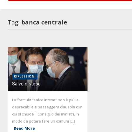
Tag:
banca centrale
RIFLESSIONI
Salvo distese
La formula “salvo intese” non è più la
deprecabile e passeggera clausola con
cui si chiude il Consiglio dei ministri, in
modo da potere fare un comuni [...]
Read More