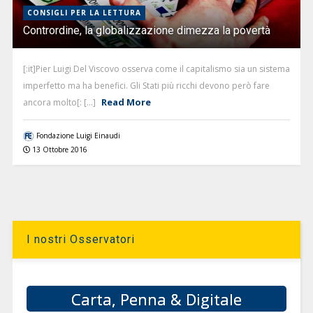
CONSIGLI PER LA LETTURA
Contrordine, la globalizzazione dimezza la povertà
[:it]Pier Luigi Del Viscovo osserva come il capitalismo sia un sistema
imperfetto ma ha benefici. Gli Stati più ricchi devono però fare
Read More
ancora molto[: [...]
Fondazione Luigi Einaudi
13 Ottobre 2016
I nostri Osservatori
Carta, Penna & Digitale