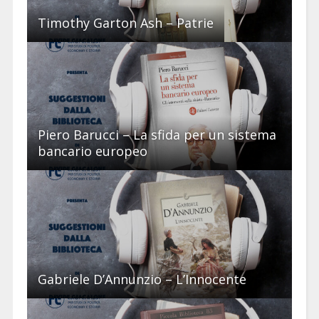
Timothy Garton Ash – Patrie
Piero Barucci – La sfida per un sistema
bancario europeo
Gabriele D’Annunzio – L’Innocente