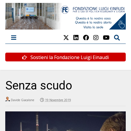
Sostieni la Fondazione Luigi Einaudi
Senza scudo
Davide Giacalone
19 Novembre 2019