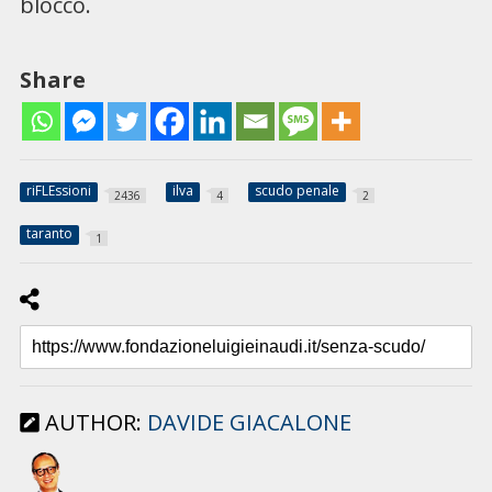
blocco.
Share
riFLEssioni
ilva
scudo penale
2436
4
2
taranto
1
AUTHOR:
DAVIDE GIACALONE