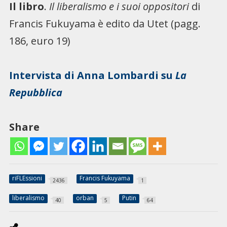
Il libro
.
Il liberalismo e i suoi oppositori
di
Francis Fukuyama è edito da Utet (pagg.
186, euro 19)
Intervista di Anna Lombardi su
La
Repubblica
Share
riFLEssioni
Francis Fukuyama
2436
1
liberalismo
orban
Putin
40
5
64