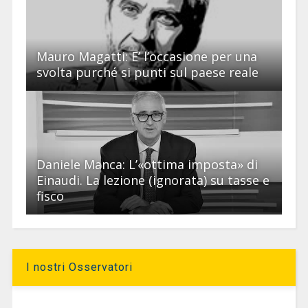
Mauro Magatti: E’ l’occasione per una
svolta purché si punti sul paese reale
Daniele Manca: L’«ottima imposta» di
Einaudi. La lezione (ignorata) su tasse e
fisco
I nostri Osservatori