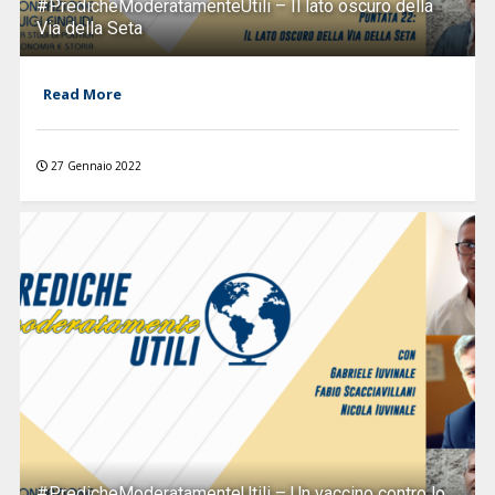
#PredicheModeratamenteUtili – Il lato oscuro della
Via della Seta
Read More
27 Gennaio 2022
#PredicheModeratamenteUtili – Un vaccino contro lo