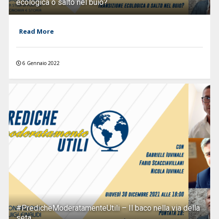
ecologica o salto nel buio?
Read More
6 Gennaio 2022
#PredicheModeratamenteUtili – Il baco nella via della
seta