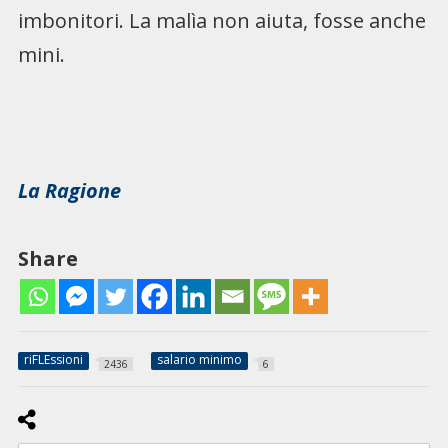
imbonitori. La malìa non aiuta, fosse anche
mini.
La Ragione
Share
riFLEssioni
salario minimo
2436
6