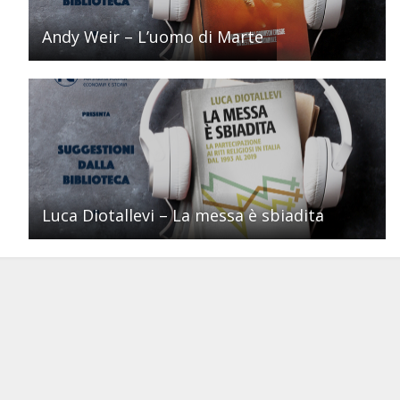
Andy Weir – L’uomo di Marte
Luca Diotallevi – La messa è sbiadita