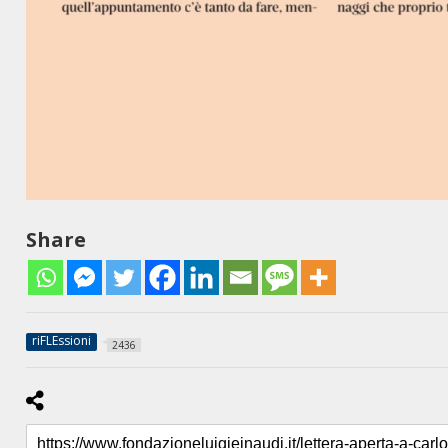
Share
riFLEssioni
2436