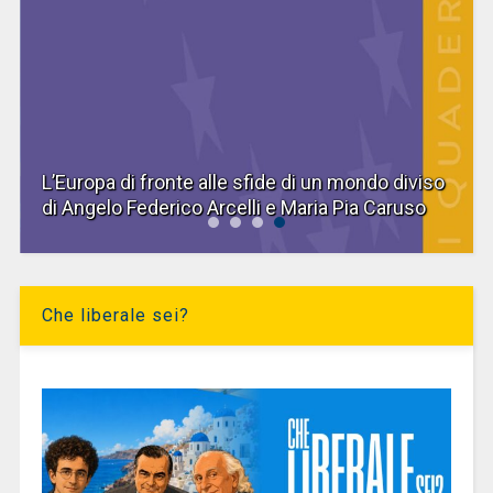
YŪGEN. Mistero sul Canal Grande di Eva
Convertino, Alberto Mingardi
Che liberale sei?