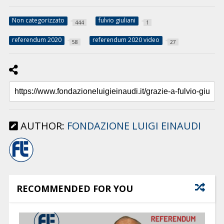
Non categorizzato
fulvio giuliani
444
1
referendum 2020
referendum 2020 video
58
27
AUTHOR:
FONDAZIONE LUIGI EINAUDI
RECOMMENDED FOR YOU