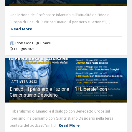
Una lezione del Professore Infantino sull‘attualità dell’idea di
Europa di Einaudi. Rubrica “Einaudi: il pensiero e l’azione” [...]
Read More
Fondazione Luigi Einaudi
1 Giugno 2023
ATTIVITÀ 2023
Einaudi: il pensiero e l’azione – “Il Liberale” con
Giancristiano Desiderio
Il liberalismo di Einaudi e il dialogo con Benedetto Croce sul
liberismo, ne parliamo con Giancristiano Desiderio nella terza
Read More
puntata del podcast “Ein [...]