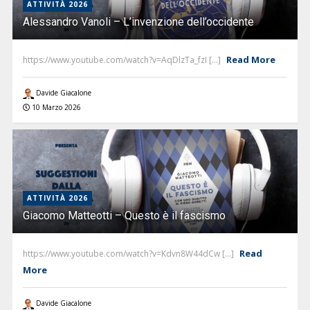
ATTIVITÀ 2026
Alessandro Vanoli – L’invenzione dell’occidente
Read More
https://www.youtube.com/watch?v=AqDlzTa_fzI [...]
Davide Giacalone
10 Marzo 2026
ATTIVITÀ 2026
Giacomo Matteotti – Questo è il fascismo
Read
https://www.youtube.com/watch?v=Kdvn8W44dCw [...]
More
Davide Giacalone