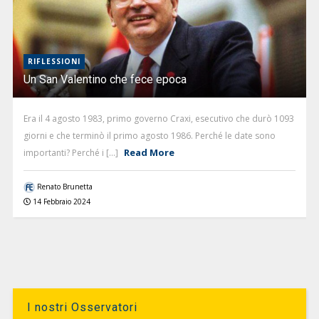
RIFLESSIONI
Un San Valentino che fece epoca
Era il 4 agosto 1983, primo governo Craxi, esecutivo che durò 1093
giorni e che terminò il primo agosto 1986. Perché le date sono
Read More
importanti? Perché i [...]
Renato Brunetta
14 Febbraio 2024
I nostri Osservatori