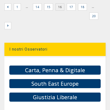
…
…
1
14
15
16
17
18
20
I nostri Osservatori
Carta, Penna & Digitale
South East Europe
Giustizia Liberale