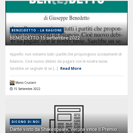
BEN(E)DETTO - LA RAGIONE
BEN(E)DETTO 15 settembre 2022
Appello: non votiamo tutti i partiti che propongono scostamenti di
bilancio. Cioè nuovo debito da pagare con le nostre tasse.
Read More
Sarebbe un segnale di se [...]
Marco Cruciani
15 Settembre 2022
DICONO DI NOI
Dante visto da Shakespeare, Verona vince il Premio