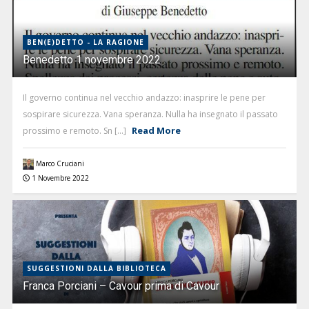
BEN(E)DETTO - LA RAGIONE
Benedetto 1 novembre 2022
Il governo continua nel vecchio andazzo: inasprire le pene per
sospirare sicurezza. Vana speranza. Nulla ha insegnato il passato
Read More
prossimo e remoto. Sn [...]
Marco Cruciani
1 Novembre 2022
SUGGESTIONI DALLA BIBLIOTECA
Franca Porciani – Cavour prima di Cavour