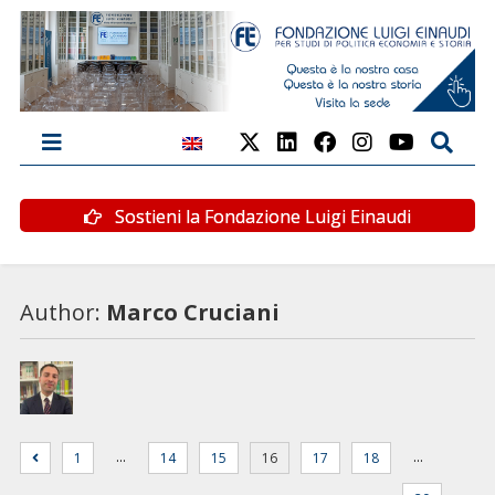
Sostieni la Fondazione Luigi Einaudi
Author:
Marco Cruciani
…
…
1
14
15
16
17
18