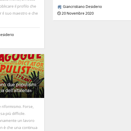
blicare il profilo che
Giancristiano Desiderio
 il suo maestro e che
20 Novembre 2020
Desiderio
vono due populismi.
a dell’altalena»
e riformismo. Forse,
a più difficile.
anamente un lavoro
on è che una continua