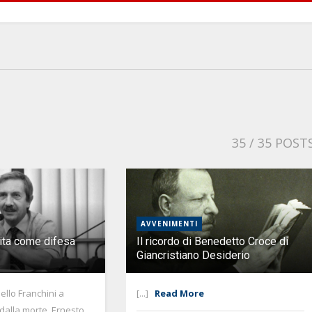
35
/ 35 POST
AVVENIMENTI
vita come difesa
Il ricordo di Benedetto Croce di
Giancristiano Desiderio
llo Franchini a
[...]
Read More
dalla morte, Ernesto