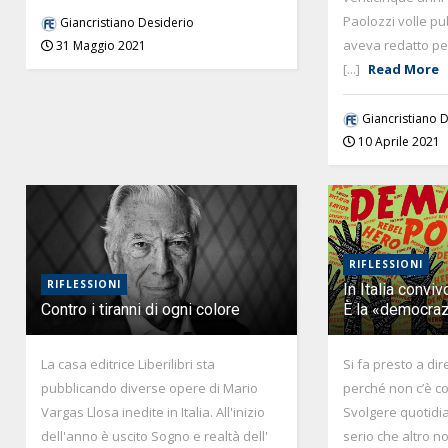
Paolozzi volle pub
Giancristiano Desiderio
aveva redatto per
31 Maggio 2021
[...]
Read More
Giancristiano 
10 Aprile 2021
RIFLESSIONI
RIFLESSIONI
In Italia convi
Contro i tiranni di ogni colore
È la «democrazi
La casa editrice Liberilibri sta
Si fa presto a dir
pubblicando diverse opere di Mario
perché non c’è cos
Vargas Llosa inedite in Italia. All'inizio
Svolgere quotidi
dell'anno è uscito Sogno e realtà dell'
serio che altro n