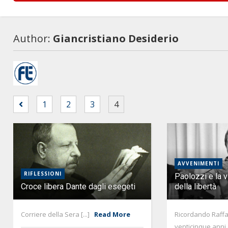
Author:
Giancristiano Desiderio
1
2
3
4
AVVENIMENTI
RIFLESSIONI
Paolozzi e la 
Croce libera Dante dagli esegeti
della libertà
Corriere della Sera [...]
Read More
Ricordando Raffae
venticinque anni 