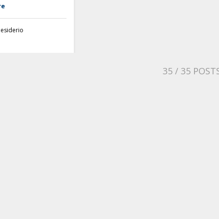
re
Desiderio
35
/ 35 POST