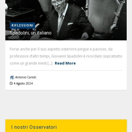
RIFLESSIONI
Spadolini, un italiano
Forse anche per il suo aspetto esteriore pingue e pacioso, da
professore d’altri tempi, Giovanni Spadolini è ricordato soprattutto
Read More
come un grande medi [...]
Antonio Carioti
4 Agosto 2024
I nostri Osservatori