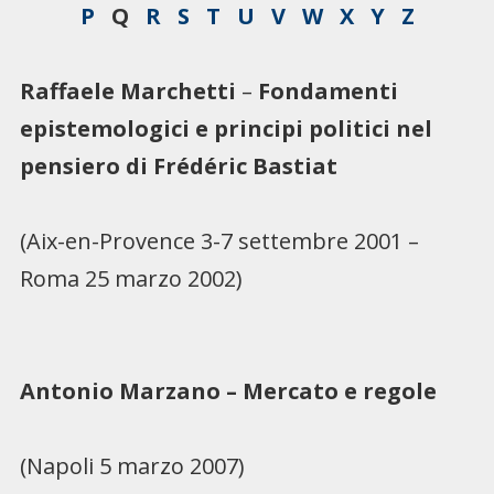
P
Q
R
S
T
U
V
W
X
Y
Z
Raffaele Marchetti
–
Fondamenti
epistemologici e principi politici nel
pensiero di Frédéric Bastiat
(Aix-en-Provence 3-7 settembre 2001 –
Roma 25 marzo 2002)
Antonio Marzano – Mercato e regole
(Napoli 5 marzo 2007)