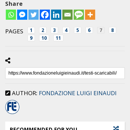
Share
1
2
3
4
5
6
7
8
PAGES
9
10
11
AUTHOR:
FONDAZIONE LUIGI EINAUDI
RECOMMENDED FOR YOU