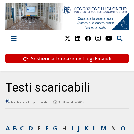
Sostieni la Fondazione Luigi Einaudi
Testi scaricabili
Fondazione Luigi Einaudi
30 Novembre 2012
A
B
C
D
E
F
G
H
I
J
K
L
M
N
O