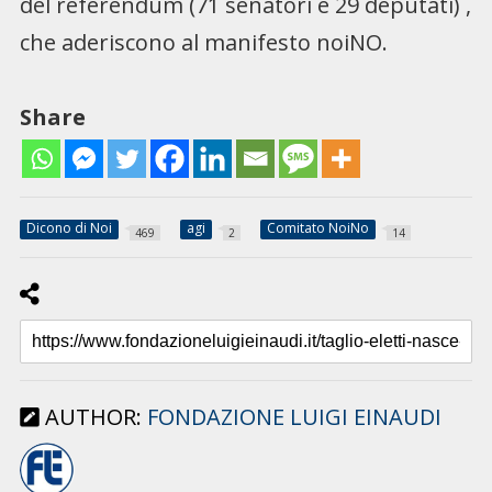
del referendum (71 senatori e 29 deputati) ,
che aderiscono al manifesto noiNO.
Share
Dicono di Noi
agi
Comitato NoiNo
469
2
14
AUTHOR:
FONDAZIONE LUIGI EINAUDI